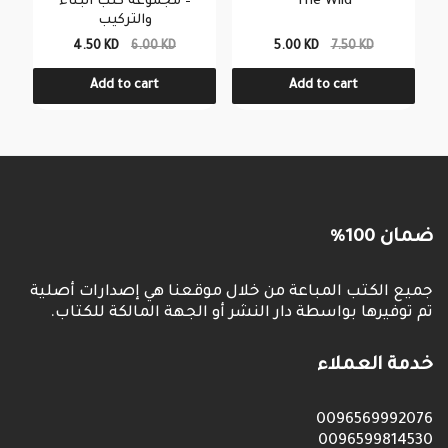
– مجموعة كتب البناء
The Wild
والتركيب
4.50 KD
6.00 KD
5.00 KD
7.50 KD
Add to cart
Add to cart
ضمان 100%
جميع الكتب المباعة من خلال موقعنا هي إصدارات أصلية
تم توفيرها بواسطة دار النشر أو الجهة المالكة للكتاب.
خدمة العملاء
0096569992076
0096599814530