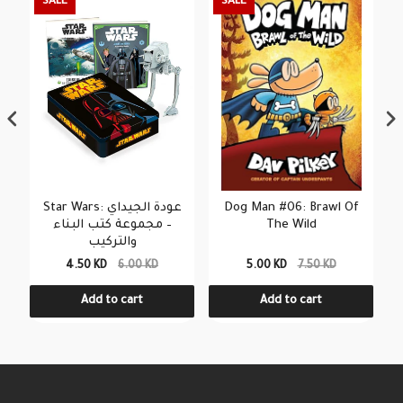
SALE
SALE
Star Wars: عودة الجيداي
Dog Man #06: Brawl Of
– مجموعة كتب البناء
The Wild
والتركيب
4.50 KD
6.00 KD
5.00 KD
7.50 KD
Add to cart
Add to cart