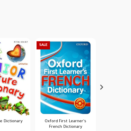
SALE
SALE
re Dictionary
Oxford First Learner's
A Beginner's G
French Dictionary