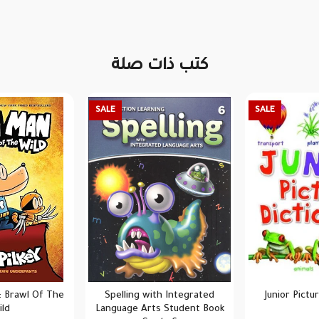
كتب ذات صلة
SALE
SALE
 Brawl Of The
Spelling with Integrated
Junior Pictu
ld
Language Arts Student Book