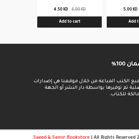
3.00 KD
4.50 KD
6.00 KD
5.00 KD
o cart
Add to cart
Add t
ان 100
يع الكتب المباعة من خلال موقعنا هي إصدارات
لية تم توفيرها بواسطة دار النشر أو الجهة
لمالكة للكتاب
Saeed & Samir Bookstore
| All Rights Reserved.