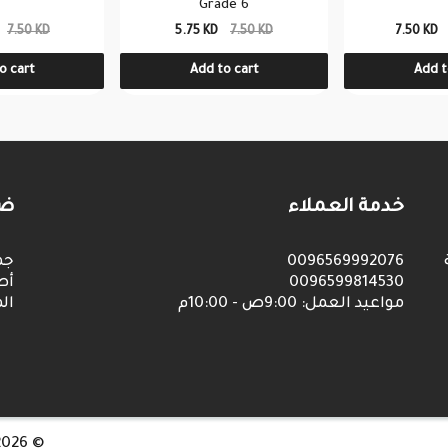
Grade 6
7.50 KD
5.75 KD
7.50 KD
7.50 KD
o cart
Add to cart
Add t
خدمة العملاء
ضم%
جم
0096569992076
أص
0096599814530
مواعيد العمل: 9:00ص - 10:00م
ا.
© 2026