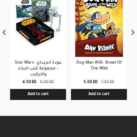
Star Wars: عودة الجيداي
Dog Man #06: Brawl Of
– مجموعة كتب البناء
The Wild
والتركيب
4.50 KD
6.00 KD
5.00 KD
7.50 KD
Add to cart
Add to cart