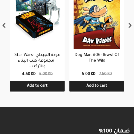
Star Wars: عودة الجيداي
Dog Man #06: Brawl Of
– مجموعة كتب البناء
The Wild
والتركيب
4.50 KD
6.00 KD
5.00 KD
7.50 KD
Add to cart
Add to cart
ضمان 100%