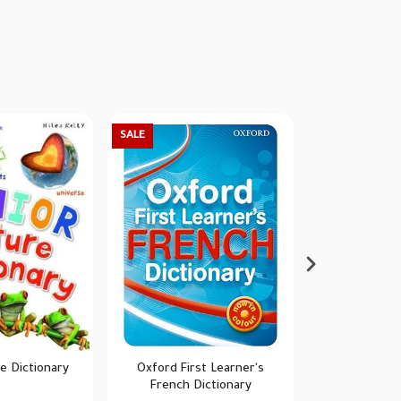
SALE
SALE
re Dictionary
Oxford First Learner's
A Beginner's G
French Dictionary