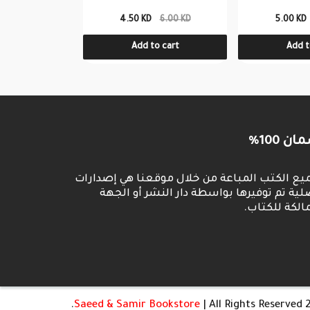
3.00 KD
4.50 KD
6.00 KD
5.00 KD
o cart
Add to cart
Add t
ان 100
يع الكتب المباعة من خلال موقعنا هي إصدارات
لية تم توفيرها بواسطة دار النشر أو الجهة
لمالكة للكتاب
Saeed & Samir Bookstore
| All Rights Reserved.