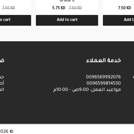
Grade 6
7.50 KD
5.75 KD
7.50 KD
7.50 KD
o cart
Add to cart
Add t
خدمة العملاء
ضم%
جم
0096569992076
أص
0096599814530
مواعيد العمل: 9:00ص - 10:00م
ا.
© 2026