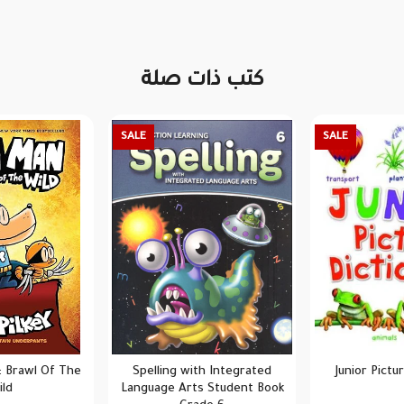
كتب ذات صلة
SALE
SALE
 Brawl Of The
Spelling with Integrated
Junior Pictu
ld
Language Arts Student Book